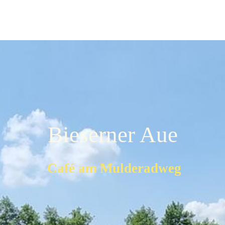
Bieserner Aue
Café am Mulderadweg